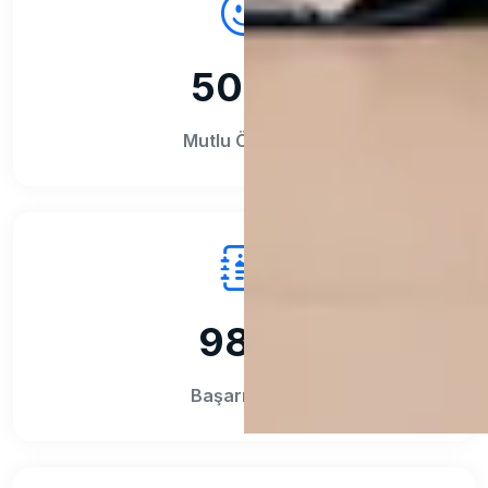
500+
Mutlu Öğrenci
98%
Başarı Oranı