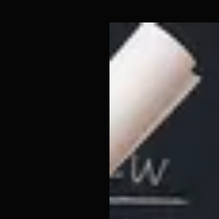
Matematikte Başarının Form
Meliha Hoca'dan birebir matematik dersleri ile sınavl