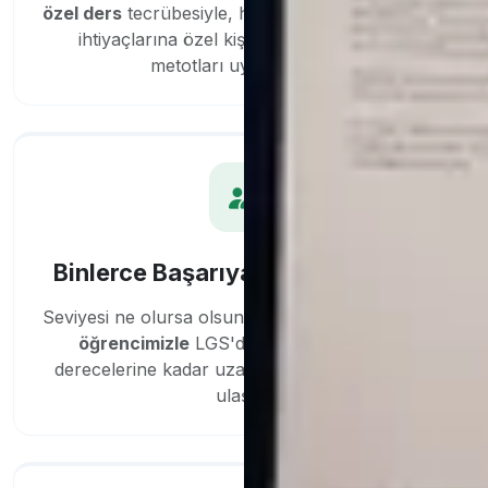
özel ders
tecrübesiyle, her öğrencinin ritmine ve
ihtiyaçlarına özel kişiselleştirilmiş anlatım
metotları uyguluyoruz.
Binlerce Başarıya Ulaşan Öğrenci
Seviyesi ne olursa olsun, bugüne kadar
binlerce
öğrencimizle
LGS'de tam puandan YKS
derecelerine kadar uzanan hedeflerine birlikte
ulaştık.