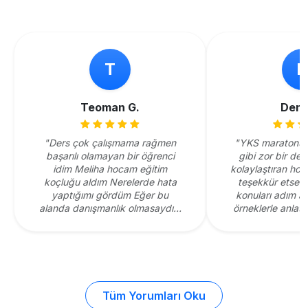
T
Teoman G.
Deni
"Ders çok çalışmama rağmen
"YKS maratonun
başarılı olamayan bir öğrenci
gibi zor bir der
idim Meliha hocam eğitim
kolaylaştıran ho
koçluğu aldım Nerelerde hata
teşekkür etsem 
yaptığımı gördüm Eğer bu
konuları adım ad
alanda danışmanlık olmasaydım
örneklerle anlat
aylarım heba olucaktı Bundan
hiçbir soru işar
önce yaptığım hataları
Gerçekten de e
farkettirerek verimli ve doğru
noktaları fark ed
çalışmamı sağladı iyi ki bu
büyük ilerlem
konuda danışmanlık aldım
sağladı. Diğer öğ
Teşekkür ederim güzel neticileri
çok faydalı
Tüm Yorumları Oku
sizinle paylaşmak isterim"
düşünüyorum, ke