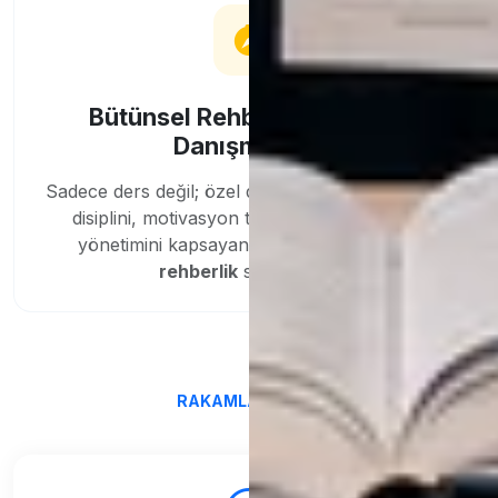
Bütünsel Rehberlik & Eğitim
Danışmanlığı
Sadece ders değil; özel ders programlama, ödev
disiplini, motivasyon takibi ve sınav kaygısı
yönetimini kapsayan
bütünsel akademik
rehberlik
sunuyoruz.
RAKAMLARLA BIZ