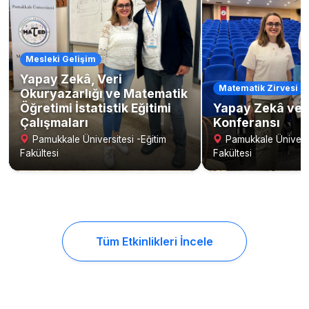
Mesleki Gelişim
Yapay Zekâ, Veri
Matematik Zirvesi
Okuryazarlığı ve Matematik
Öğretimi İstatistik Eğitimi
Yapay Zekâ ve 
Çalışmaları
Konferansı
Pamukkale Üniversitesi -Eğitim
Pamukkale Üniversi
Fakültesi
Fakültesi
Tüm Etkinlikleri İncele