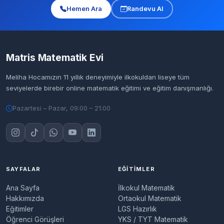
Hemen Ara
Randevu Al
Matris Matematik Evi
Meliha Hocamızın 11 yıllık deneyimiyle ilkokuldan liseye tüm
seviyelerde birebir online matematik eğitimi ve eğitim danışmanlığı.
Pazartesi – Pazar, 09:00 – 21:00
Matris Matematik Evi Asistanı
Yanıt veriyor
SAYFALAR
EĞITIMLER
Merhaba! Matris Matematik Evi asistanıyım.
Ana Sayfa
İlkokul Matematik
Sizlere
Paketlerimiz
, hocamız veya
İletişim
Hakkımızda
Ortaokul Matematik
bilgilerimiz
hakkında nasıl yardımcı
Eğitimler
LGS Hazırlık
olabilirim? Merak ettiğiniz soruları bana
Öğrenci Görüşleri
YKS / TYT Matematik